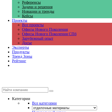
Референсы
Задачи и решения
Новации и тренды
Кейсы
Проекты
Все проекты
Офисы Нового Поколения
Офисы Нового Поколения СПб
Зарубежный опыт
Досье
Эксперты
Продукты
Тренд Зоны
Рейтинг
Компании
Категории
Все категории