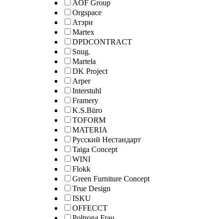
AOF Group
Orgspace
Атэри
Martex
DPDCONTRACT
Snug.
Martela
DK Project
Arper
Interstuhl
Framery
K.S.Büro
TOFORM
MATERIA
Русский Нестандарт
Taiga Concept
WINI
Flokk
Green Furniture Concept
True Design
ISKU
OFFECCT
Poltrona Frau