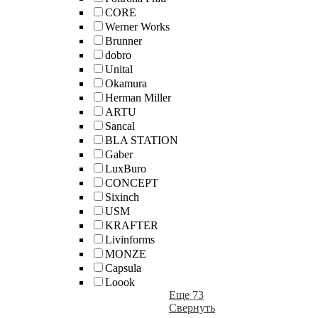
CORE
Werner Works
Brunner
dobro
Unital
Okamura
Herman Miller
ARTU
Sancal
BLA STATION
Gaber
LuxBuro
CONCEPT
Sixinch
USM
KRAFTER
Livinforms
MONZE
Capsula
Loook
Еще 73
Свернуть