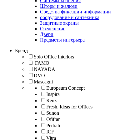
Cистемы хранения
Шторы и жалюзи
Средства фиксации информации
оборудование и сантехника
Защитные экраны
Озеленение
Двери
Предметы интерьера
Бренд
Solo Office Interiors
FAMO
NAYADA
DVO
Mascagni
Europeum Concept
Inspira
Renz
Fresh. Ideas for Offices
Sunon
Ofifran
Pedrali
ICF
Vitra