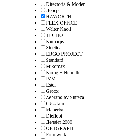
Directoria & Moder
Лебер
HAWORTH
FLEX OFFICE
Walter Knoll
TECHO
Kinnarps
Sinetica
ERGO PROJECT
Standard
Mikomax
König + Neurath
IVM
Estel
Groox
Zebrano by Sinteza
СИ-Лайн
Manerba
Dieffebi
Делайт 2000
ORTGRAPH
Formwerk