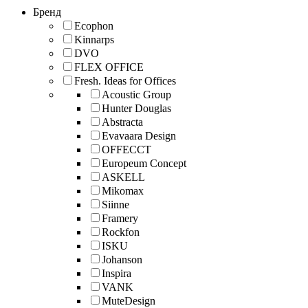
Бренд
Ecophon
Kinnarps
DVO
FLEX OFFICE
Fresh. Ideas for Offices
Acoustic Group
Hunter Douglas
Abstracta
Evavaara Design
OFFECCT
Europeum Concept
ASKELL
Mikomax
Siinne
Framery
Rockfon
ISKU
Johanson
Inspira
VANK
MuteDesign