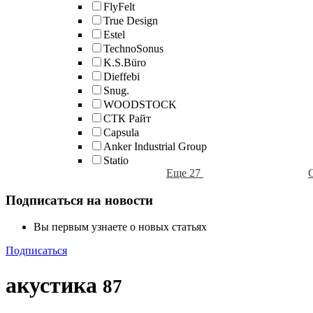
FlyFelt
True Design
Estel
TechnoSonus
K.S.Büro
Dieffebi
Snug.
WOODSTOCK
СТК Райт
Capsula
Anker Industrial Group
Statio
Еще 27
Подписаться на новости
Вы первым узнаете о новых статьях
Подписаться
акустика
87