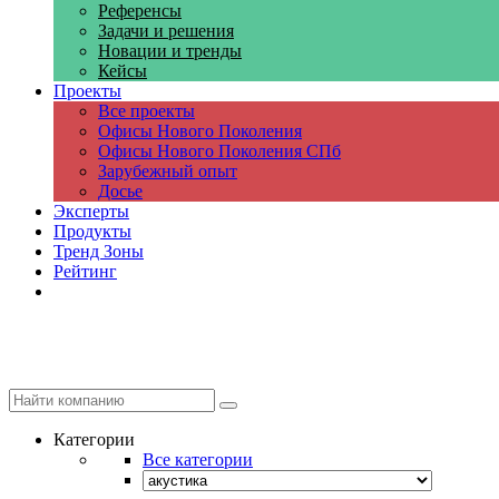
Референсы
Задачи и решения
Новации и тренды
Кейсы
Проекты
Все проекты
Офисы Нового Поколения
Офисы Нового Поколения СПб
Зарубежный опыт
Досье
Эксперты
Продукты
Тренд Зоны
Рейтинг
Компании
Категории
Все категории