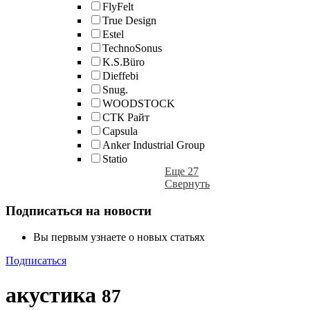
FlyFelt
True Design
Estel
TechnoSonus
K.S.Büro
Dieffebi
Snug.
WOODSTOCK
СТК Райт
Capsula
Anker Industrial Group
Statio
Еще 27
Свернуть
Подписаться на новости
Вы первым узнаете о новых статьях
Подписаться
акустика
87