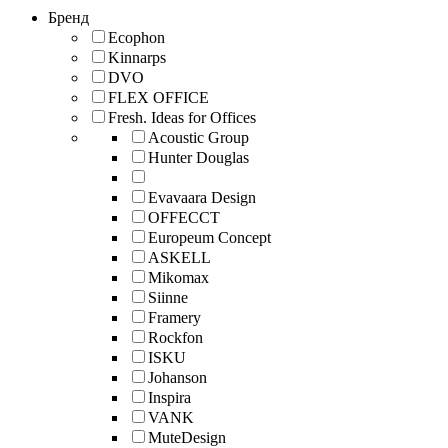
Бренд
Ecophon
Kinnarps
DVO
FLEX OFFICE
Fresh. Ideas for Offices
Acoustic Group
Hunter Douglas
Evavaara Design
OFFECCT
Europeum Concept
ASKELL
Mikomax
Siinne
Framery
Rockfon
ISKU
Johanson
Inspira
VANK
MuteDesign