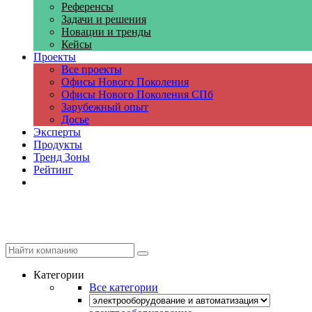
Референсы
Задачи и решения
Новации и тренды
Кейсы
Проекты
Все проекты
Офисы Нового Поколения
Офисы Нового Поколения СПб
Зарубежный опыт
Досье
Эксперты
Продукты
Тренд Зоны
Рейтинг
Компании
Категории
Все категории