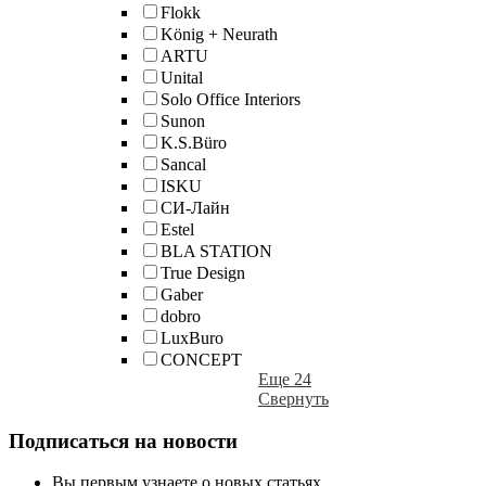
Flokk
König + Neurath
ARTU
Unital
Solo Office Interiors
Sunon
K.S.Büro
Sancal
ISKU
СИ-Лайн
Estel
BLA STATION
True Design
Gaber
dobro
LuxBuro
CONCEPT
Еще 24
Свернуть
Подписаться на новости
Вы первым узнаете о новых статьях