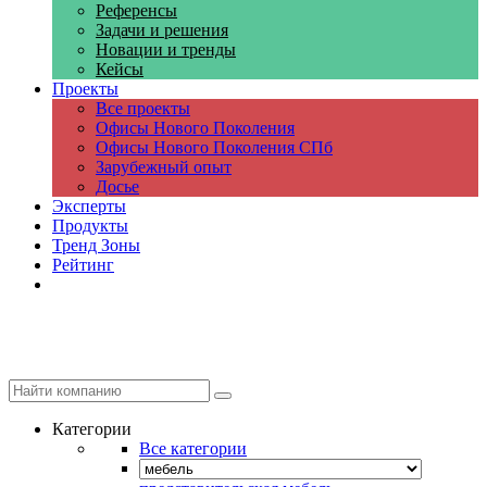
Референсы
Задачи и решения
Новации и тренды
Кейсы
Проекты
Все проекты
Офисы Нового Поколения
Офисы Нового Поколения СПб
Зарубежный опыт
Досье
Эксперты
Продукты
Тренд Зоны
Рейтинг
Компании
Категории
Все категории