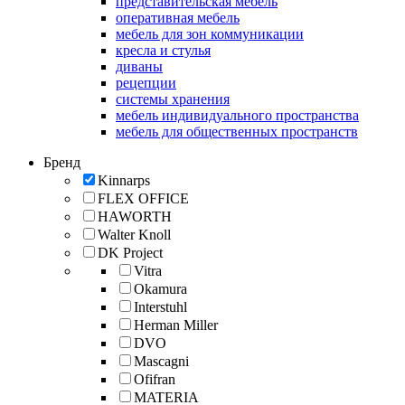
представительская мебель
оперативная мебель
мебель для зон коммуникации
кресла и стулья
диваны
рецепции
системы хранения
мебель индивидуального пространства
мебель для общественных пространств
Бренд
Kinnarps
FLEX OFFICE
HAWORTH
Walter Knoll
DK Project
Vitra
Okamura
Interstuhl
Herman Miller
DVO
Mascagni
Ofifran
MATERIA