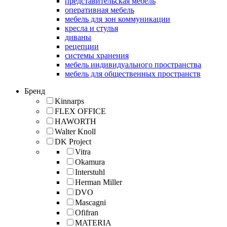
представительская мебель
оперативная мебель
мебель для зон коммуникации
кресла и стулья
диваны
рецепции
системы хранения
мебель индивидуального пространства
мебель для общественных пространств
Бренд
Kinnarps
FLEX OFFICE
HAWORTH
Walter Knoll
DK Project
Vitra
Okamura
Interstuhl
Herman Miller
DVO
Mascagni
Ofifran
MATERIA