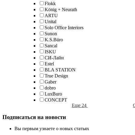
Flokk
König + Neurath
ARTU
Unital
Solo Office Interiors
Sunon
K.S.Büro
Sancal
ISKU
СИ-Лайн
Estel
BLA STATION
True Design
Gaber
dobro
LuxBuro
CONCEPT
Еще 24
Подписаться на новости
Вы первым узнаете о новых статьях