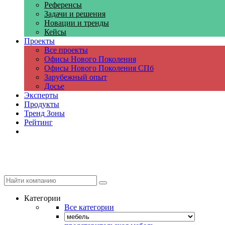
Референсы
Задачи и решения
Новации и тренды
Кейсы
Проекты
Все проекты
Офисы Нового Поколения
Офисы Нового Поколения СПб
Зарубежный опыт
Досье
Эксперты
Продукты
Тренд Зоны
Рейтинг
Компании
Категории
Все категории