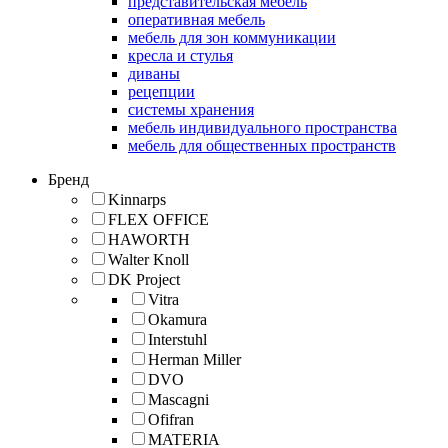
представительская мебель
оперативная мебель
мебель для зон коммуникации
кресла и стулья
диваны
рецепции
системы хранения
мебель индивидуального пространства
мебель для общественных пространств
Бренд
Kinnarps
FLEX OFFICE
HAWORTH
Walter Knoll
DK Project
Vitra
Okamura
Interstuhl
Herman Miller
DVO
Mascagni
Ofifran
MATERIA