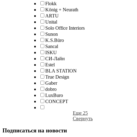
Flokk
König + Neurath
ARTU
Unital
Solo Office Interiors
Sunon
K.S.Büro
Sancal
ISKU
СИ-Лайн
Estel
BLA STATION
True Design
Gaber
dobro
LuxBuro
CONCEPT
Еще 25
Свернуть
Подписаться на новости