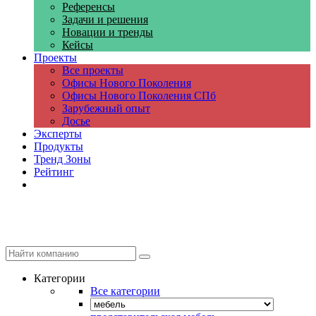
Референсы
Задачи и решения
Новации и тренды
Кейсы
Проекты
Все проекты
Офисы Нового Поколения
Офисы Нового Поколения СПб
Зарубежный опыт
Досье
Эксперты
Продукты
Тренд Зоны
Рейтинг
Компании
Категории
Все категории