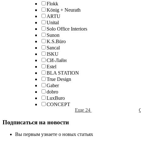
Flokk
König + Neurath
ARTU
Unital
Solo Office Interiors
Sunon
K.S.Büro
Sancal
ISKU
СИ-Лайн
Estel
BLA STATION
True Design
Gaber
dobro
LuxBuro
CONCEPT
Еще 24
Подписаться на новости
Вы первым узнаете о новых статьях