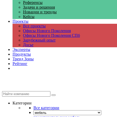
Референсы
Задачи и решения
Новации и тренды
Кейсы
Проекты
Все проекты
Офисы Нового Поколения
Офисы Нового Поколения СПб
Зарубежный опыт
Досье
Эксперты
Продукты
Тренд Зоны
Рейтинг
Компании
Категории
Все категории