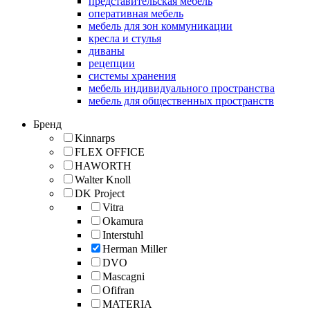
представительская мебель
оперативная мебель
мебель для зон коммуникации
кресла и стулья
диваны
рецепции
системы хранения
мебель индивидуального пространства
мебель для общественных пространств
Бренд
Kinnarps
FLEX OFFICE
HAWORTH
Walter Knoll
DK Project
Vitra
Okamura
Interstuhl
Herman Miller
DVO
Mascagni
Ofifran
MATERIA