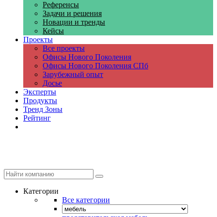
Референсы
Задачи и решения
Новации и тренды
Кейсы
Проекты
Все проекты
Офисы Нового Поколения
Офисы Нового Поколения СПб
Зарубежный опыт
Досье
Эксперты
Продукты
Тренд Зоны
Рейтинг
Компании
Категории
Все категории