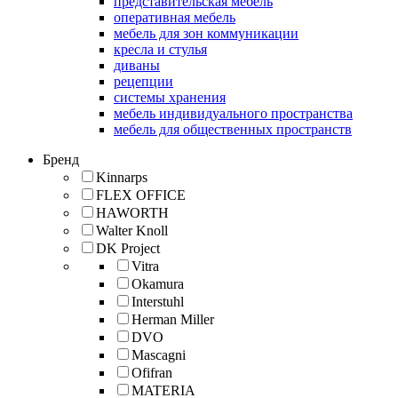
представительская мебель
оперативная мебель
мебель для зон коммуникации
кресла и стулья
диваны
рецепции
системы хранения
мебель индивидуального пространства
мебель для общественных пространств
Бренд
Kinnarps
FLEX OFFICE
HAWORTH
Walter Knoll
DK Project
Vitra
Okamura
Interstuhl
Herman Miller
DVO
Mascagni
Ofifran
MATERIA