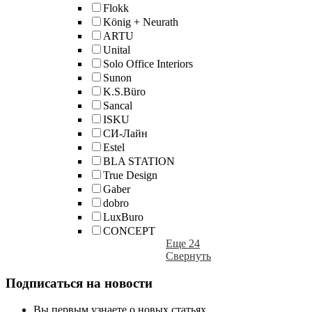
Flokk
König + Neurath
ARTU
Unital
Solo Office Interiors
Sunon
K.S.Büro
Sancal
ISKU
СИ-Лайн
Estel
BLA STATION
True Design
Gaber
dobro
LuxBuro
CONCEPT
Еще 24
Свернуть
Подписаться на новости
Вы первым узнаете о новых статьях