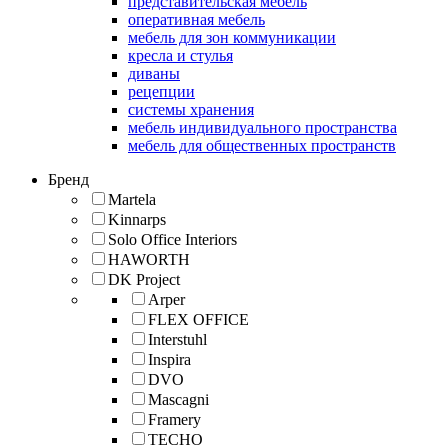
представительская мебель
оперативная мебель
мебель для зон коммуникации
кресла и стулья
диваны
рецепции
системы хранения
мебель индивидуального пространства
мебель для общественных пространств
Бренд
Martela
Kinnarps
Solo Office Interiors
HAWORTH
DK Project
Arper
FLEX OFFICE
Interstuhl
Inspira
DVO
Mascagni
Framery
TECHO