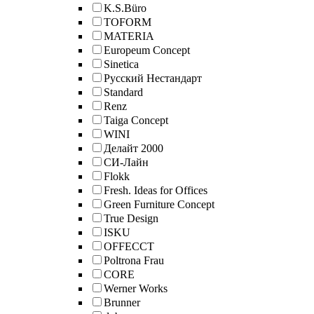
K.S.Büro
TOFORM
MATERIA
Europeum Concept
Sinetica
Русский Нестандарт
Standard
Renz
Taiga Concept
WINI
Делайт 2000
СИ-Лайн
Flokk
Fresh. Ideas for Offices
Green Furniture Concept
True Design
ISKU
OFFECCT
Poltrona Frau
CORE
Werner Works
Brunner