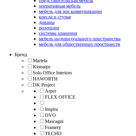
представительская мебель
оперативная мебель
мебель для зон коммуникации
кресла и стулья
диваны
рецепции
системы хранения
мебель индивидуального пространства
мебель для общественных пространств
Бренд
Martela
Kinnarps
Solo Office Interiors
HAWORTH
DK Project
Arper
FLEX OFFICE
Inspira
DVO
Mascagni
Framery
TECHO