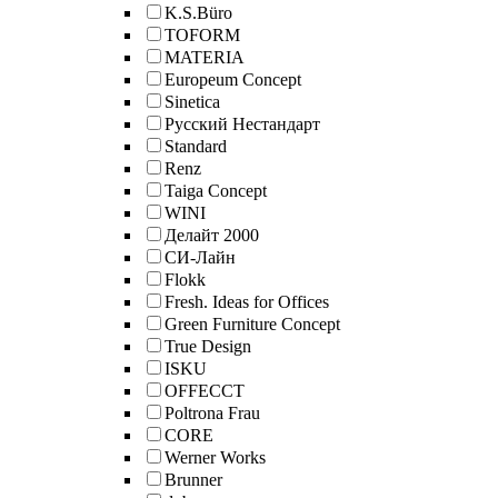
K.S.Büro
TOFORM
MATERIA
Europeum Concept
Sinetica
Русский Нестандарт
Standard
Renz
Taiga Concept
WINI
Делайт 2000
СИ-Лайн
Flokk
Fresh. Ideas for Offices
Green Furniture Concept
True Design
ISKU
OFFECCT
Poltrona Frau
CORE
Werner Works
Brunner