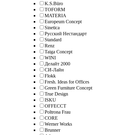
K.S.Büro
TOFORM
MATERIA
Europeum Concept
Sinetica
Русский Нестандарт
Standard
Renz
Taiga Concept
WINI
Делайт 2000
СИ-Лайн
Flokk
Fresh. Ideas for Offices
Green Furniture Concept
True Design
ISKU
OFFECCT
Poltrona Frau
CORE
Werner Works
Brunner