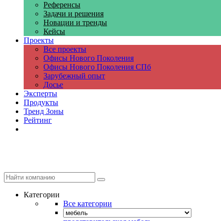
Референсы
Задачи и решения
Новации и тренды
Кейсы
Проекты
Все проекты
Офисы Нового Поколения
Офисы Нового Поколения СПб
Зарубежный опыт
Досье
Эксперты
Продукты
Тренд Зоны
Рейтинг
Компании
Категории
Все категории