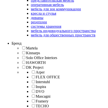
представительская мебель
оперативная мебель
мебель для зон коммуникации
кресла и стулья
диваны
рецепции
системы хранения
мебель индивидуального пространства
мебель для общественных пространств
Бренд
Martela
Kinnarps
Solo Office Interiors
HAWORTH
DK Project
Arper
FLEX OFFICE
Interstuhl
Inspira
DVO
Mascagni
Framery
TECHO