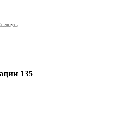
Свернуть
кации
135