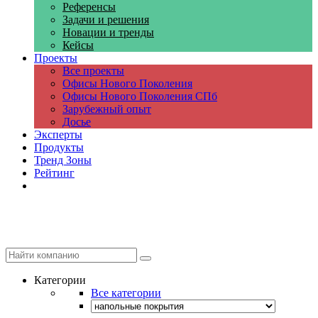
Референсы
Задачи и решения
Новации и тренды
Кейсы
Проекты
Все проекты
Офисы Нового Поколения
Офисы Нового Поколения СПб
Зарубежный опыт
Досье
Эксперты
Продукты
Тренд Зоны
Рейтинг
Компании
Категории
Все категории