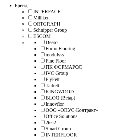
Бренд
INTERFACE
Milliken
ORTGRAPH
Schnipper Group
ESCOM
Desso
Forbo Flooring
modulyss
Fine Floor
ПК ФОРМАРОЛ
IVC Group
FlyFelt
Tarkett
KINGWOOD
BLOQ (Betap)
Innovflor
ООО «ОПУС-Контракт»
Office Solutions
2tec2
Smart Group
INTERFLOOR