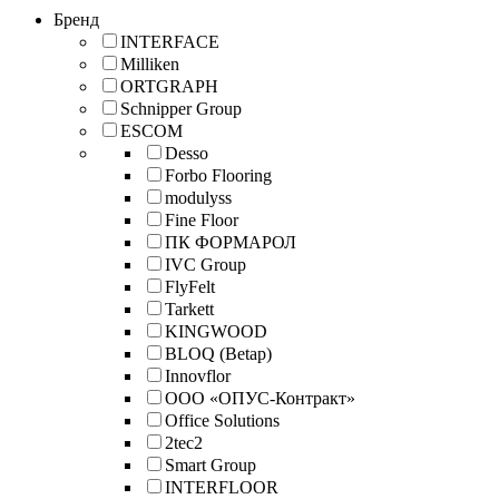
Бренд
INTERFACE
Milliken
ORTGRAPH
Schnipper Group
ESCOM
Desso
Forbo Flooring
modulyss
Fine Floor
ПК ФОРМАРОЛ
IVC Group
FlyFelt
Tarkett
KINGWOOD
BLOQ (Betap)
Innovflor
ООО «ОПУС-Контракт»
Office Solutions
2tec2
Smart Group
INTERFLOOR