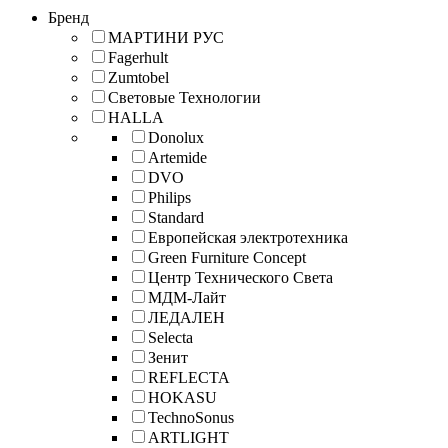
Бренд
МАРТИНИ РУС
Fagerhult
Zumtobel
Световые Технологии
HALLA
Donolux
Artemide
DVO
Philips
Standard
Европейская электротехника
Green Furniture Concept
Центр Технического Света
МДМ-Лайт
ЛЕДАЛЕН
Selecta
Зенит
REFLECTA
HOKASU
TechnoSonus
ARTLIGHT