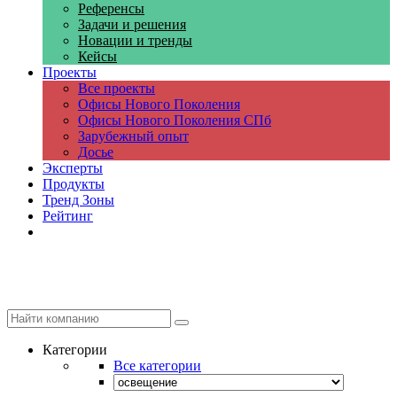
Референсы
Задачи и решения
Новации и тренды
Кейсы
Проекты
Все проекты
Офисы Нового Поколения
Офисы Нового Поколения СПб
Зарубежный опыт
Досье
Эксперты
Продукты
Тренд Зоны
Рейтинг
Компании
Категории
Все категории