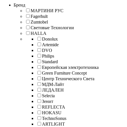
Бренд
МАРТИНИ РУС
Fagerhult
Zumtobel
Световые Технологии
HALLA
Donolux
Artemide
DVO
Philips
Standard
Европейская электротехника
Green Furniture Concept
Центр Технического Света
МДМ-Лайт
ЛЕДАЛЕН
Selecta
Зенит
REFLECTA
HOKASU
TechnoSonus
ARTLIGHT