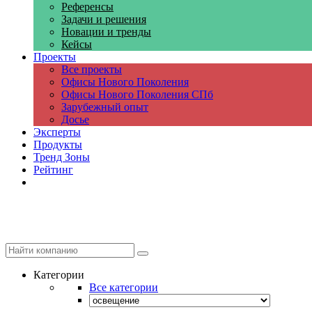
Референсы
Задачи и решения
Новации и тренды
Кейсы
Проекты
Все проекты
Офисы Нового Поколения
Офисы Нового Поколения СПб
Зарубежный опыт
Досье
Эксперты
Продукты
Тренд Зоны
Рейтинг
Компании
Категории
Все категории