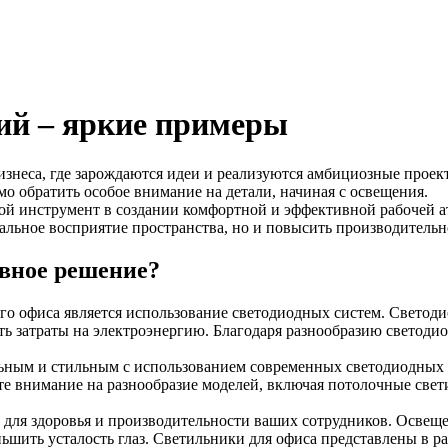
ий – яркие примеры
бизнеса, где зарождаются идеи и реализуются амбициозные проек
мо обратить особое внимание на детали, начиная с освещения.
евой инструмент в создании комфортной и эффективной рабочей
альное восприятие пространства, но и повысить производительн
ивное решение?
о офиса является использование светодиодных систем. Светоди
ть затраты на электроэнергию. Благодаря разнообразию светод
ным и стильным с использованием современных светодиодных с
е внимание на разнообразие моделей, включая потолочные свет
 для здоровья и производительности ваших сотрудников. Освещ
ьшить усталость глаз. Светильники для офиса представлены в р