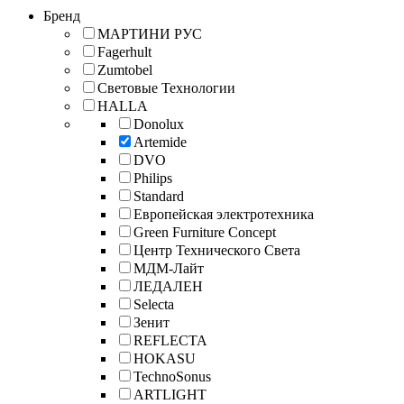
Бренд
МАРТИНИ РУС
Fagerhult
Zumtobel
Световые Технологии
HALLA
Donolux
Artemide
DVO
Philips
Standard
Европейская электротехника
Green Furniture Concept
Центр Технического Света
МДМ-Лайт
ЛЕДАЛЕН
Selecta
Зенит
REFLECTA
HOKASU
TechnoSonus
ARTLIGHT