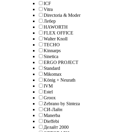
ICF
Vitra
Directoria & Moder
Лебер
HAWORTH
FLEX OFFICE
Walter Knoll
TECHO
Kinnarps
Sinetica
ERGO PROJECT
Standard
Mikomax
König + Neurath
IVM
Estel
Groox
Zebrano by Sinteza
СИ-Лайн
Manerba
Dieffebi
Делайт 2000