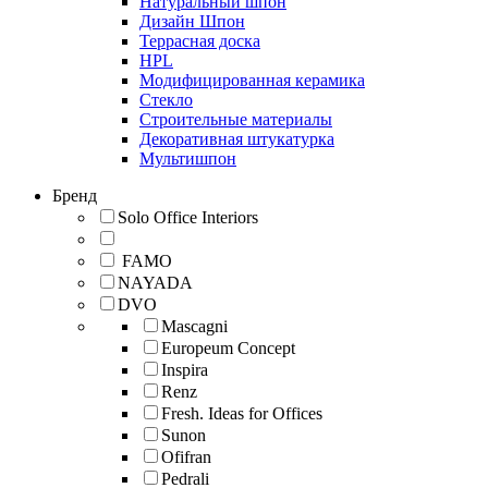
Натуральный шпон
Дизайн Шпон
Террасная доска
HPL
Модифицированная керамика
Стекло
Строительные материалы
Декоративная штукатурка
Мультишпон
Бренд
Solo Office Interiors
FAMO
NAYADA
DVO
Mascagni
Europeum Concept
Inspira
Renz
Fresh. Ideas for Offices
Sunon
Ofifran
Pedrali