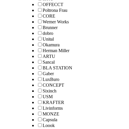
OFFECCT
Poltrona Frau
CORE
Werner Works
Brunner
dobro
Unital
Okamura
Herman Miller
ARTU
Sancal
BLA STATION
Gaber
LuxBuro
CONCEPT
Sixinch
USM
KRAFTER
Livinforms
MONZE
Capsula
Loook