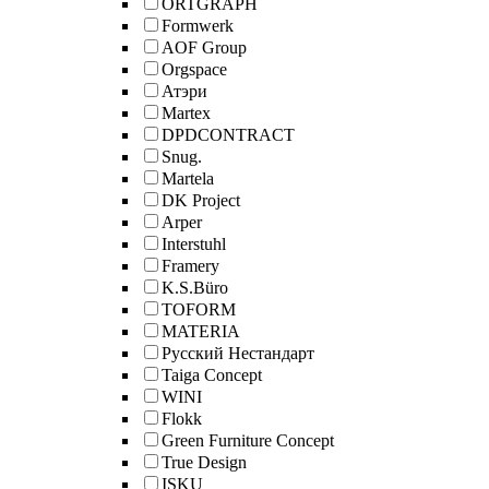
ORTGRAPH
Formwerk
AOF Group
Orgspace
Атэри
Martex
DPDCONTRACT
Snug.
Martela
DK Project
Arper
Interstuhl
Framery
K.S.Büro
TOFORM
MATERIA
Русский Нестандарт
Taiga Concept
WINI
Flokk
Green Furniture Concept
True Design
ISKU