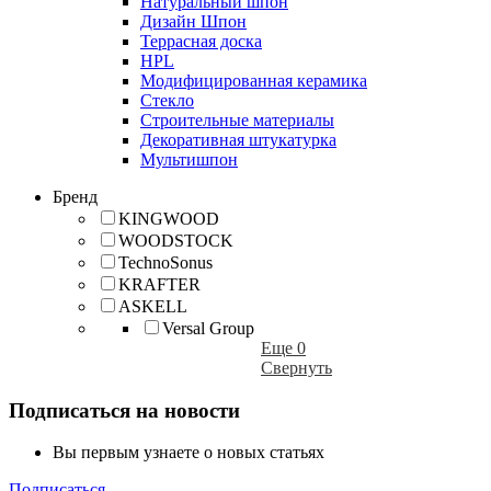
Натуральный шпон
Дизайн Шпон
Террасная доска
HPL
Модифицированная керамика
Стекло
Строительные материалы
Декоративная штукатурка
Мультишпон
Бренд
KINGWOOD
WOODSTOCK
TechnoSonus
KRAFTER
ASKELL
Versal Group
Еще 0
Свернуть
Подписаться на новости
Вы первым узнаете о новых статьях
Подписаться