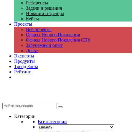
Референсы
Задачи и решения
Новации и тренды
Кейсы
Проекты
Все проекты
Офисы Нового Поколения
Офисы Нового Поколения СПб
Зарубежный опыт
Досье
Эксперты
Продукты
Тренд Зоны
Рейтинг
Компании
Категории
Все категории