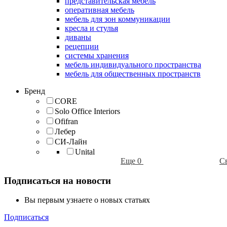
представительская мебель
оперативная мебель
мебель для зон коммуникации
кресла и стулья
диваны
рецепции
системы хранения
мебель индивидуального пространства
мебель для общественных пространств
Бренд
CORE
Solo Office Interiors
Ofifran
Лебер
СИ-Лайн
Unital
Еще 0
С
Подписаться на новости
Вы первым узнаете о новых статьях
Подписаться