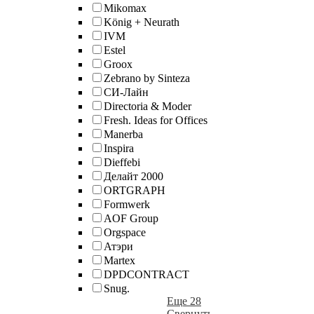
Mikomax
König + Neurath
IVM
Estel
Groox
Zebrano by Sinteza
СИ-Лайн
Directoria & Moder
Fresh. Ideas for Offices
Manerba
Inspira
Dieffebi
Делайт 2000
ORTGRAPH
Formwerk
AOF Group
Orgspace
Атэри
Martex
DPDCONTRACT
Snug.
Еще 28
Свернуть