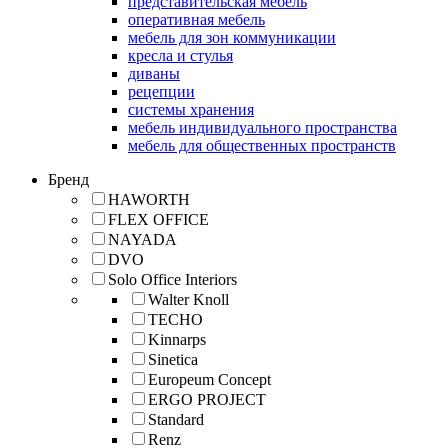
представительская мебель
оперативная мебель
мебель для зон коммуникации
кресла и стулья
диваны
рецепции
системы хранения
мебель индивидуального пространства
мебель для общественных пространств
Бренд
HAWORTH
FLEX OFFICE
NAYADA
DVO
Solo Office Interiors
Walter Knoll
TECHO
Kinnarps
Sinetica
Europeum Concept
ERGO PROJECT
Standard
Renz