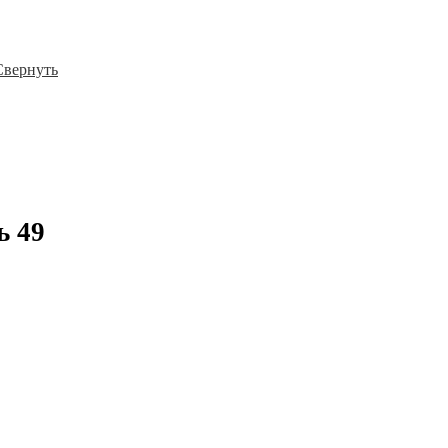
Свернуть
ль
49