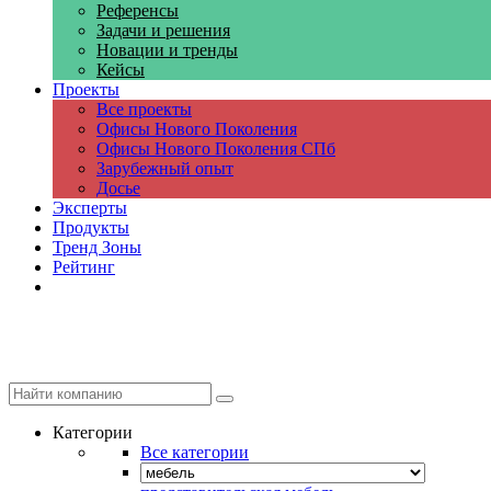
Референсы
Задачи и решения
Новации и тренды
Кейсы
Проекты
Все проекты
Офисы Нового Поколения
Офисы Нового Поколения СПб
Зарубежный опыт
Досье
Эксперты
Продукты
Тренд Зоны
Рейтинг
Компании
Категории
Все категории