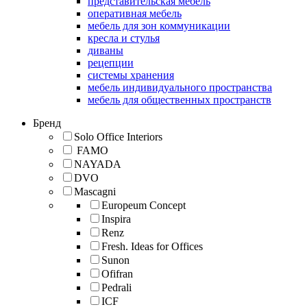
представительская мебель
оперативная мебель
мебель для зон коммуникации
кресла и стулья
диваны
рецепции
системы хранения
мебель индивидуального пространства
мебель для общественных пространств
Бренд
Solo Office Interiors
FAMO
NAYADA
DVO
Mascagni
Europeum Concept
Inspira
Renz
Fresh. Ideas for Offices
Sunon
Ofifran
Pedrali
ICF