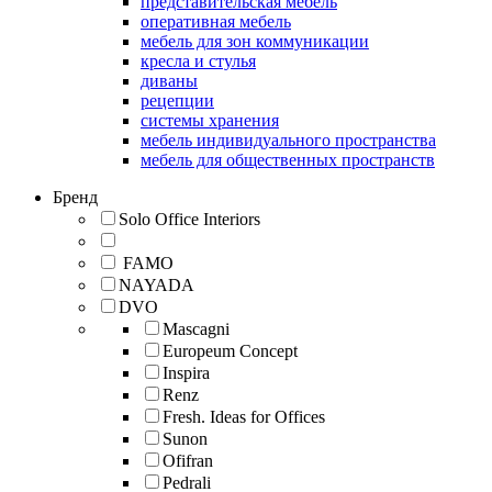
представительская мебель
оперативная мебель
мебель для зон коммуникации
кресла и стулья
диваны
рецепции
системы хранения
мебель индивидуального пространства
мебель для общественных пространств
Бренд
Solo Office Interiors
FAMO
NAYADA
DVO
Mascagni
Europeum Concept
Inspira
Renz
Fresh. Ideas for Offices
Sunon
Ofifran
Pedrali