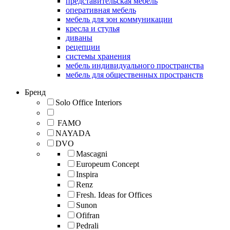
представительская мебель
оперативная мебель
мебель для зон коммуникации
кресла и стулья
диваны
рецепции
системы хранения
мебель индивидуального пространства
мебель для общественных пространств
Бренд
Solo Office Interiors
FAMO
NAYADA
DVO
Mascagni
Europeum Concept
Inspira
Renz
Fresh. Ideas for Offices
Sunon
Ofifran
Pedrali