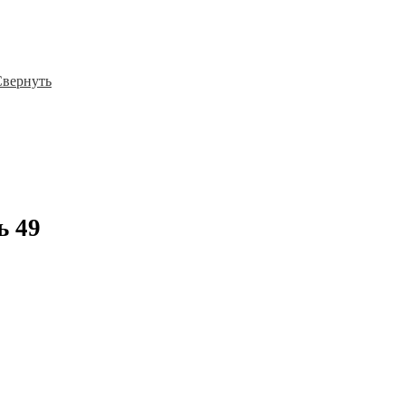
Свернуть
ль
49