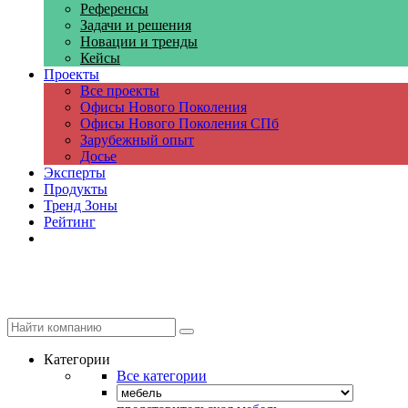
Референсы
Задачи и решения
Новации и тренды
Кейсы
Проекты
Все проекты
Офисы Нового Поколения
Офисы Нового Поколения СПб
Зарубежный опыт
Досье
Эксперты
Продукты
Тренд Зоны
Рейтинг
Компании
Категории
Все категории