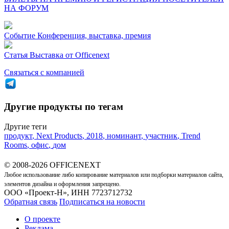
НА ФОРУМ
Событие
Конференция, выставка, премия
Статья
Выставка от Officenext
Связаться с компанией
Другие продукты по тегам
Другие теги
продукт
,
Next Products
,
2018
,
номинант
,
участник
,
Trend
Rooms
,
офис
,
дом
© 2008-2026 OFFICENEXT
Любое использование либо копирование материалов или подборки материалов сайта,
элементов дизайна и оформления запрещено.
ООО «Проект-Н», ИНН 7723712732
Обратная связь
Подписаться на новости
О проекте
Реклама