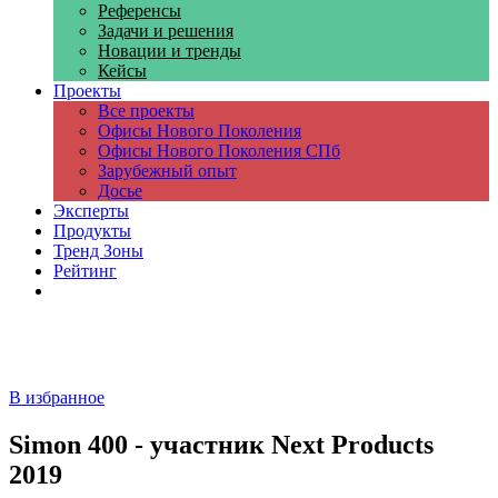
Референсы
Задачи и решения
Новации и тренды
Кейсы
Проекты
Все проекты
Офисы Нового Поколения
Офисы Нового Поколения СПб
Зарубежный опыт
Досье
Эксперты
Продукты
Тренд Зоны
Рейтинг
Компании
В избранное
Simon 400 - участник Next Products
2019