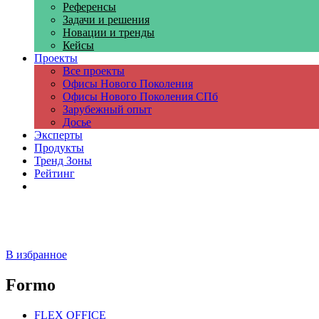
Референсы
Задачи и решения
Новации и тренды
Кейсы
Проекты
Все проекты
Офисы Нового Поколения
Офисы Нового Поколения СПб
Зарубежный опыт
Досье
Эксперты
Продукты
Тренд Зоны
Рейтинг
Компании
В избранное
Formo
FLEX OFFICE