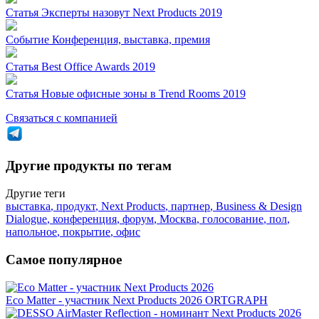
Статья
Эксперты назовут Next Products 2019
Событие
Конференция, выставка, премия
Статья
Best Office Awards 2019
Статья
Новые офисные зоны в Trend Rooms 2019
Связаться с компанией
Другие продукты по тегам
Другие теги
выставка
,
продукт
,
Next Products
,
партнер
,
Business & Design
Dialogue
,
конференция
,
форум
,
Москва
,
голосование
,
пол
,
напольное
,
покрытие
,
офис
Самое популярное
Eco Matter - участник Next Products 2026
ORTGRAPH