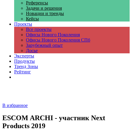
Референсы
Задачи и решения
Новации и тренды
Кейсы
Проекты
Все проекты
Офисы Нового Поколения
Офисы Нового Поколения СПб
Зарубежный опыт
Досье
Эксперты
Продукты
Тренд Зоны
Рейтинг
Компании
В избранное
ESCOM ARCHI - участник Next
Products 2019