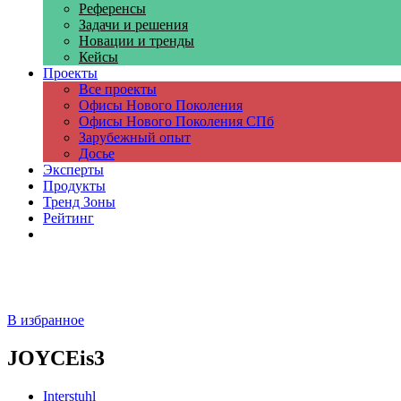
Референсы
Задачи и решения
Новации и тренды
Кейсы
Проекты
Все проекты
Офисы Нового Поколения
Офисы Нового Поколения СПб
Зарубежный опыт
Досье
Эксперты
Продукты
Тренд Зоны
Рейтинг
Компании
В избранное
JOYCEis3
Interstuhl