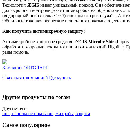
Технология
ÆGIS
имеет уникальный подход. Она обеспечивает
долгосрочный контроль развития микробов на обработанных пов
(водородный показатель > 10,5) сокращают срок службы. Ант
Обширные токсикологические испытания показывают, что анти
Как получить антимикробную защиту?
Антимикробное защитное средство
ÆGIS Microbe Shield
приме
обработать ковровые покрытия и плитки коллекций Highline, Epo
рады помочь.
Компания
ORTGRAPH
Связаться с компанией
Где купить
Другие продукты по тегам
Другие теги
пол
,
напольное покрытие
,
микробы
,
защита
Самое популярное