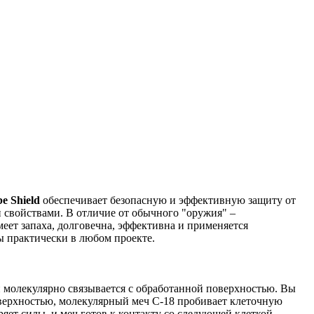
e Shield
обеспечивает безопасную и эффективную защиту от
 свойствами. В отличие от обычного "оружия" –
еет запаха, долговечна, эффективна и применяется
ы практически в любом проекте.
й молекулярно связывается с обработанной поверхностью. Вы
поверхностью, молекулярный меч С-18 пробивает клеточную
яет силы, и меч готов к контакту со следующей клеткой.