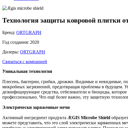
Технология защиты ковровой плитки от
Бренд:
ORTGRAPH
Год создания:
2020
Дилеры:
ORTGRAPH
Связаться с компанией
Уникальная технология
Плесень, бактерии, грибки, дрожжи. Видимые и невидимые, по
микробных загрязнений, предотвращая проблемы в будущем. У
дезинфицирующие средства, отбеливатели и биоциды, которое в
профессионально. Что ещё более важно, эту защитную техноло
Электрически заряженные мечи
Активный ингредиент продукта
ÆGIS Microbe Shield
образует
можете представить, что это слой электрически заряженных м
мембрану, и электрический заряд поражает клетку. Поскольку н