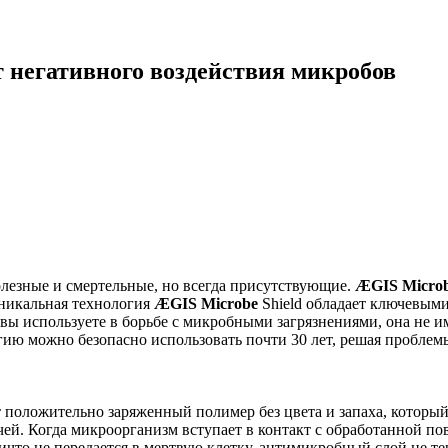
 негативного воздействия микробов
лезные и смертельные, но всегда присутствующие.
ÆGIS Microb
никальная технология
ÆGIS Microbe
Shield обладает ключевыми
ы используете в борьбе с микробными загрязнениями, она не им
гию можно безопасно использовать почти 30 лет, решая проблем
 положительно заряженный полимер без цвета и запаха, которы
ечей. Когда микроорганизм вступает в контакт с обработанной 
ичто не передается в мертвую клетку, антимикробный слой не тер