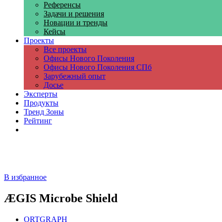
Референсы
Задачи и решения
Новации и тренды
Кейсы
Проекты
Все проекты
Офисы Нового Поколения
Офисы Нового Поколения СПб
Зарубежный опыт
Досье
Эксперты
Продукты
Тренд Зоны
Рейтинг
Компании
В избранное
ÆGIS Microbe Shield
ORTGRAPH