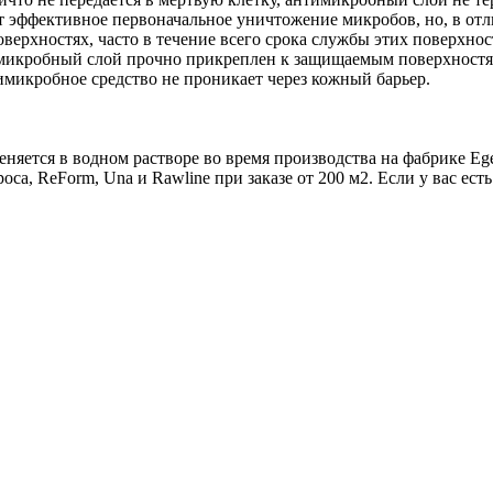
 эффективное первоначальное уничтожение микробов, но, в отл
ерхностях, часто в течение всего срока службы этих поверхнос
имикробный слой прочно прикреплен к защищаемым поверхностям
микробное средство не проникает через кожный барьер.
няется в водном растворе во время производства на фабрике E
ca, ReForm, Una и Rawline при заказе от 200 м2. Если у вас ест