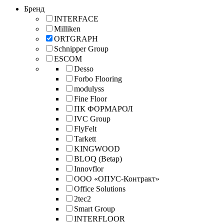
Бренд
INTERFACE
Milliken
ORTGRAPH
Schnipper Group
ESCOM
Desso
Forbo Flooring
modulyss
Fine Floor
ПК ФОРМАРОЛ
IVC Group
FlyFelt
Tarkett
KINGWOOD
BLOQ (Betap)
Innovflor
ООО «ОПУС-Контракт»
Office Solutions
2tec2
Smart Group
INTERFLOOR