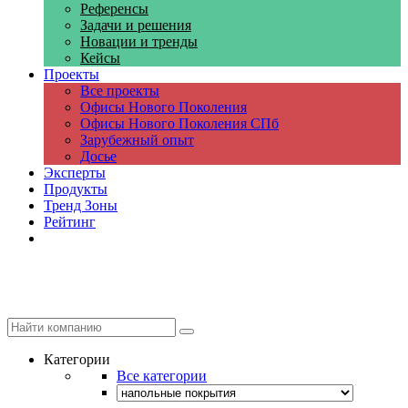
Референсы
Задачи и решения
Новации и тренды
Кейсы
Проекты
Все проекты
Офисы Нового Поколения
Офисы Нового Поколения СПб
Зарубежный опыт
Досье
Эксперты
Продукты
Тренд Зоны
Рейтинг
Компании
Категории
Все категории