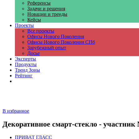
Референсы
Задачи и решения
Новации и тренды
Кейсы
Проекты
Все проекты
Офисы Нового Поколения
Офисы Нового Поколения СПб
Зарубежный опыт
Досье
Эксперты
Продукты
Тренд Зоны
Рейтинг
Компании
В избранное
Декоративное смарт-стекло - участник N
ПРИВАТ ГЛАСС