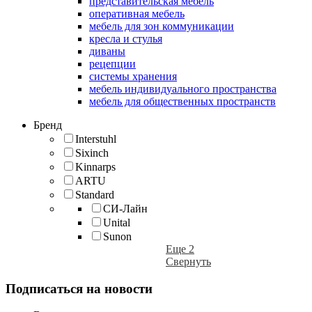
представительская мебель
оперативная мебель
мебель для зон коммуникации
кресла и стулья
диваны
рецепции
системы хранения
мебель индивидуального пространства
мебель для общественных пространств
Бренд
Interstuhl
Sixinch
Kinnarps
ARTU
Standard
СИ-Лайн
Unital
Sunon
Еще 2
Свернуть
Подписаться на новости