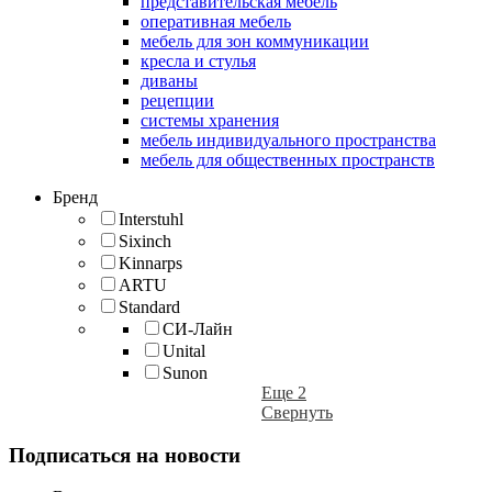
представительская мебель
оперативная мебель
мебель для зон коммуникации
кресла и стулья
диваны
рецепции
системы хранения
мебель индивидуального пространства
мебель для общественных пространств
Бренд
Interstuhl
Sixinch
Kinnarps
ARTU
Standard
СИ-Лайн
Unital
Sunon
Еще 2
Свернуть
Подписаться на новости