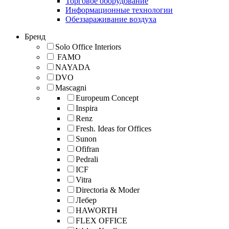
Торговое оборудование
Информационные технологии
Обеззараживание воздуха
Бренд
Solo Office Interiors
FAMO
NAYADA
DVO
Mascagni
Europeum Concept
Inspira
Renz
Fresh. Ideas for Offices
Sunon
Ofifran
Pedrali
ICF
Vitra
Directoria & Moder
Лебер
HAWORTH
FLEX OFFICE