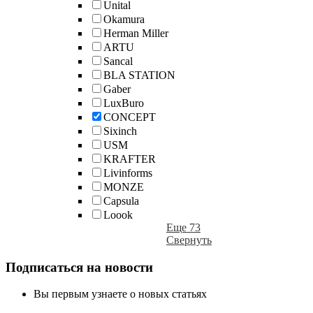
Unital
Okamura
Herman Miller
ARTU
Sancal
BLA STATION
Gaber
LuxBuro
CONCEPT
Sixinch
USM
KRAFTER
Livinforms
MONZE
Capsula
Loook
Еще 73
Свернуть
Подписаться на новости
Вы первым узнаете о новых статьях