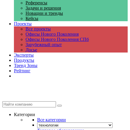
Референсы
Задачи и решения
Новации и тренды
Кейсы
Проекты
Все проекты
Офисы Нового Поколения
Офисы Нового Поколения СПб
Зарубежный опыт
Досье
Эксперты
Продукты
Тренд Зоны
Рейтинг
Компании
Категории
Все категории