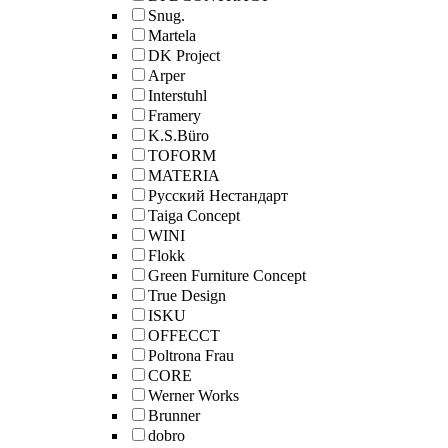
Snug.
Martela
DK Project
Arper
Interstuhl
Framery
K.S.Büro
TOFORM
MATERIA
Русский Нестандарт
Taiga Concept
WINI
Flokk
Green Furniture Concept
True Design
ISKU
OFFECCT
Poltrona Frau
CORE
Werner Works
Brunner
dobro