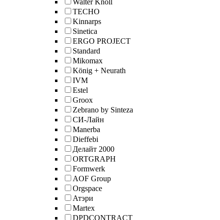
Walter Knoll
TECHO
Kinnarps
Sinetica
ERGO PROJECT
Standard
Mikomax
König + Neurath
IVM
Estel
Groox
Zebrano by Sinteza
СИ-Лайн
Manerba
Dieffebi
Делайт 2000
ORTGRAPH
Formwerk
AOF Group
Orgspace
Атэри
Martex
DPDCONTRACT