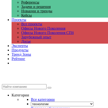
Референсы
Задачи и решения
Новации и тренды
Кейсы
Проекты
Все проекты
Офисы Нового Поколения
Офисы Нового Поколения СПб
Зарубежный опыт
Досье
Эксперты
Продукты
Тренд Зоны
Рейтинг
Компании
Категории
Все категории