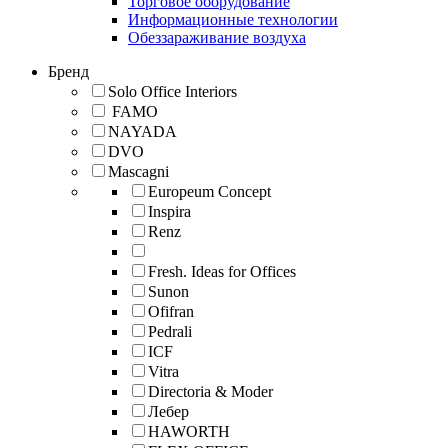
Торговое оборудование
Информационные технологии
Обеззараживание воздуха
Бренд
Solo Office Interiors
FAMO
NAYADA
DVO
Mascagni
Europeum Concept
Inspira
Renz
Fresh. Ideas for Offices
Sunon
Ofifran
Pedrali
ICF
Vitra
Directoria & Moder
Лебер
HAWORTH