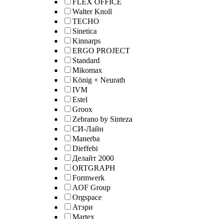
FLEX OFFICE
Walter Knoll
TECHO
Sinetica
Kinnarps
ERGO PROJECT
Standard
Mikomax
König + Neurath
IVM
Estel
Groox
Zebrano by Sinteza
СИ-Лайн
Manerba
Dieffebi
Делайт 2000
ORTGRAPH
Formwerk
AOF Group
Orgspace
Атэри
Martex