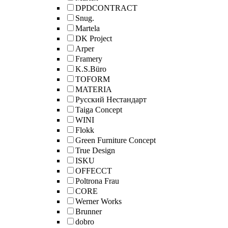
DPDCONTRACT
Snug.
Martela
DK Project
Arper
Framery
K.S.Büro
TOFORM
MATERIA
Русский Нестандарт
Taiga Concept
WINI
Flokk
Green Furniture Concept
True Design
ISKU
OFFECCT
Poltrona Frau
CORE
Werner Works
Brunner
dobro