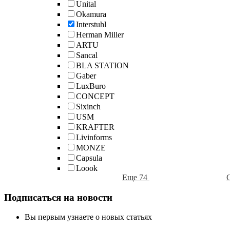
Unital
Okamura
Interstuhl
Herman Miller
ARTU
Sancal
BLA STATION
Gaber
LuxBuro
CONCEPT
Sixinch
USM
KRAFTER
Livinforms
MONZE
Capsula
Loook
Еще 74
Подписаться на новости
Вы первым узнаете о новых статьях