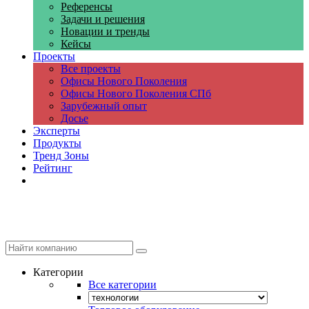
Референсы
Задачи и решения
Новации и тренды
Кейсы
Проекты
Все проекты
Офисы Нового Поколения
Офисы Нового Поколения СПб
Зарубежный опыт
Досье
Эксперты
Продукты
Тренд Зоны
Рейтинг
Компании
Категории
Все категории