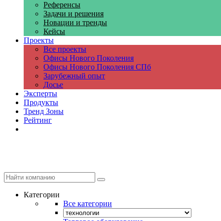
Референсы
Задачи и решения
Новации и тренды
Кейсы
Проекты
Все проекты
Офисы Нового Поколения
Офисы Нового Поколения СПб
Зарубежный опыт
Досье
Эксперты
Продукты
Тренд Зоны
Рейтинг
Компании
Категории
Все категории