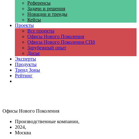
Референсы
Задачи и решения
Новации и тренды
Кейсы
Проекты
Все проекты
Офисы Нового Поколения
Офисы Нового Поколения СПб
Зарубежный опыт
Досье
Эксперты
Продукты
Тренд Зоны
Рейтинг
Компании
Офисы Нового Поколения
Производственные компании,
2024,
Москва