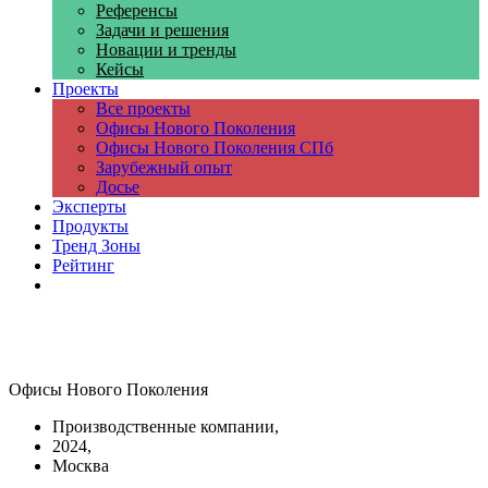
Референсы
Задачи и решения
Новации и тренды
Кейсы
Проекты
Все проекты
Офисы Нового Поколения
Офисы Нового Поколения СПб
Зарубежный опыт
Досье
Эксперты
Продукты
Тренд Зоны
Рейтинг
Компании
Офисы Нового Поколения
Производственные компании,
2024,
Москва