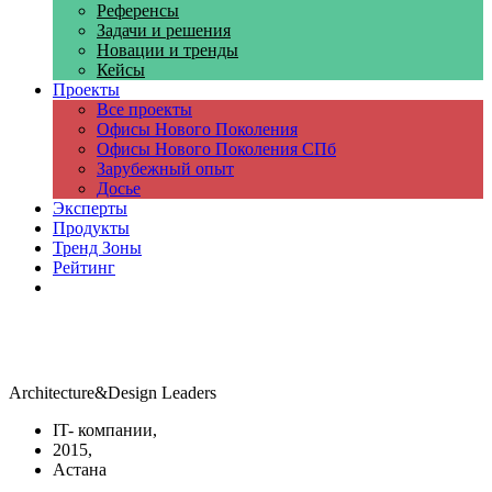
Референсы
Задачи и решения
Новации и тренды
Кейсы
Проекты
Все проекты
Офисы Нового Поколения
Офисы Нового Поколения СПб
Зарубежный опыт
Досье
Эксперты
Продукты
Тренд Зоны
Рейтинг
Компании
Architecture&Design Leaders
IT- компании,
2015,
Астана