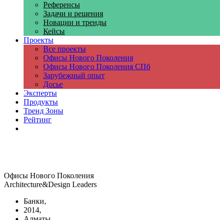
Референсы
Задачи и решения
Новации и тренды
Кейсы
Проекты
Все проекты
Офисы Нового Поколения
Офисы Нового Поколения СПб
Зарубежный опыт
Досье
Эксперты
Продукты
Тренд Зоны
Рейтинг
Компании
Офисы Нового Поколения
Architecture&Design Leaders
Банки,
2014,
Алматы