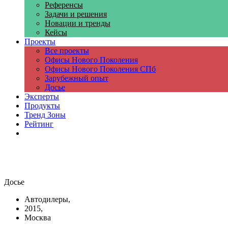
Референсы
Задачи и решения
Новации и тренды
Кейсы
Проекты
Все проекты
Офисы Нового Поколения
Офисы Нового Поколения СПб
Зарубежный опыт
Досье
Эксперты
Продукты
Тренд Зоны
Рейтинг
Компании
Досье
Автодилеры,
2015,
Москва