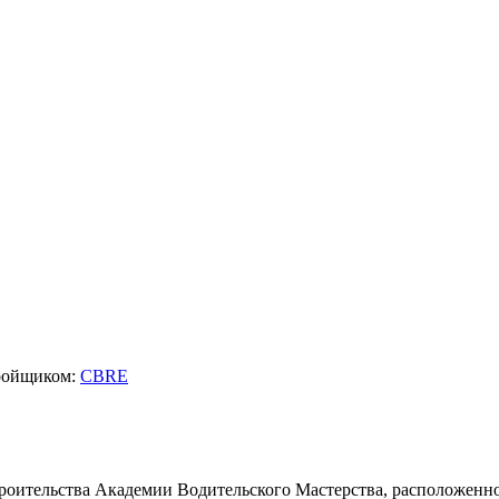
тройщиком:
CBRE
троительства Академии Водительского Мастерства, расположенной