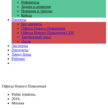
Референсы
Задачи и решения
Новации и тренды
Кейсы
Проекты
Все проекты
Офисы Нового Поколения
Офисы Нового Поколения СПб
Зарубежный опыт
Досье
Эксперты
Продукты
Тренд Зоны
Рейтинг
Компании
Офисы Нового Поколения
Public relations,
2019,
Москва