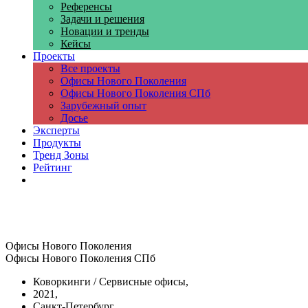
Референсы
Задачи и решения
Новации и тренды
Кейсы
Проекты
Все проекты
Офисы Нового Поколения
Офисы Нового Поколения СПб
Зарубежный опыт
Досье
Эксперты
Продукты
Тренд Зоны
Рейтинг
Компании
Офисы Нового Поколения
Офисы Нового Поколения СПб
Коворкинги / Сервисные офисы,
2021,
Санкт-Петербург