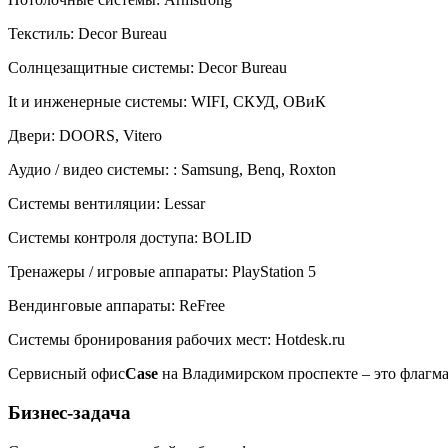
Текстиль:
Decor Bureau
Солнцезащитные системы:
Decor Bureau
It и инженерные системы:
WIFI, СКУД, ОВиК
Двери:
DOORS, Vitero
Аудио / видео системы:
: Samsung, Benq, Roxton
Системы вентиляции:
Lessar
Системы контроля доступа:
BOLID
Тренажеры / игровые аппараты:
PlayStation 5
Вендинговые аппараты:
ReFree
Системы бронирования рабочих мест:
Hotdesk.ru
Сервисный офис
Case
на Владимирском проспекте – это флагман
Бизнес-задача