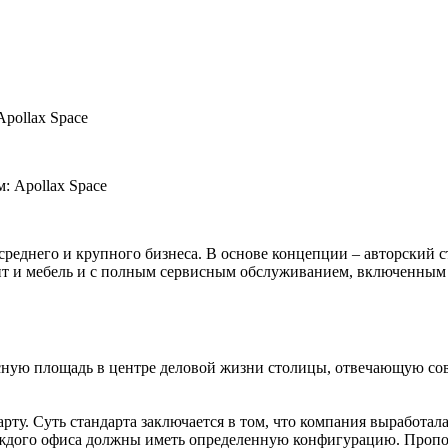
Apollax Space
м:
Apollax Space
я среднего и крупного бизнеса. В основе концепции – авторский
нт и мебель и с полным сервисным обслуживанием, включенным в
ную площадь в центре деловой жизни столицы, отвечающую сов
арту. Суть стандарта заключается в том, что компания выработа
каждого офиса должны иметь определенную конфигурацию. Пропо