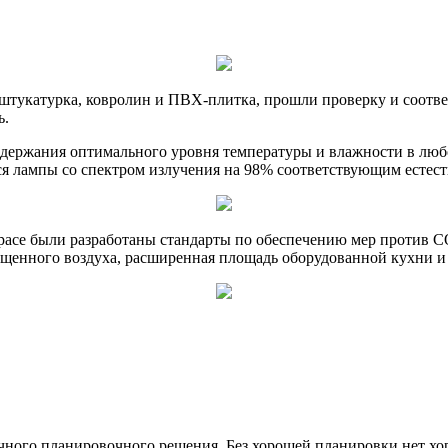
 штукатурка, ковролин и ПВХ-плитка, прошли проверку и соотв
ь.
ддержания оптимального уровня температуры и влажности в любо
ся лампы со спектром излучения на 98% соответствующим естест
Space были разработаны стандарты по обеспечению мер против
ищенного воздуха, расширенная площадь оборудованной кухни и
ного планировочного решения. Без хорошей планировки нет хор