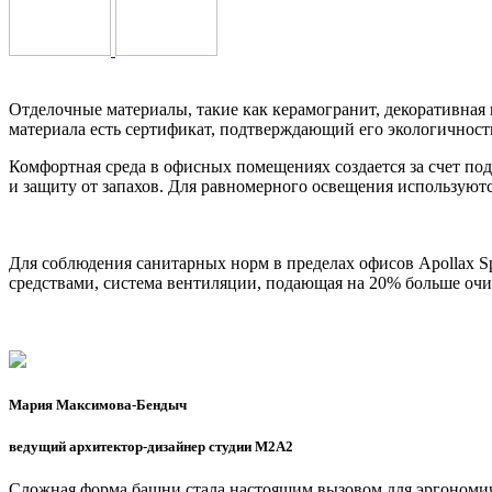
Отделочные материалы, такие как керамогранит, декоративная
материала есть сертификат, подтверждающий его экологичност
Комфортная среда в офисных помещениях создается за счет по
и защиту от запахов. Для равномерного освещения используют
Для соблюдения санитарных норм в пределах офисов Apollax 
средствами, система вентиляции, подающая на 20% больше оч
Мария Максимова-Бендыч
ведущий архитектор-дизайнер студии M2A2
Сложная форма башни стала настоящим вызовом для эргономич