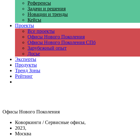
Референсы
Задачи и решения
Новации и тренды
Кейсы
Проекты
Все проекты
Офисы Нового Поколения
Офисы Нового Поколения СПб
Зарубежный опыт
Досье
Эксперты
Продукты
Тренд Зоны
Рейтинг
Компании
Офисы Нового Поколения
Коворкинги / Сервисные офисы,
2023,
Москва