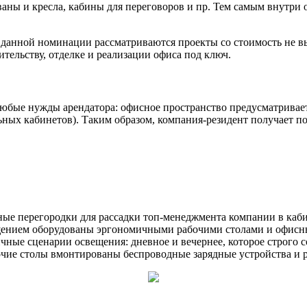
ны и кресла, кабины для переговоров и пр. Тем самым внутри оф
 данной номинации рассматриваются проекты со стоимость не вы
тельству, отделке и реализации офиса под ключ.
юбые нужды арендатора: офисное пространство предусматривает 
ьных кабинетов). Таким образом, компания-резидент получает п
ные перегородки для рассадки топ-менеджмента компании в каб
щением оборудованы эргономичными рабочими столами и офисны
ные сценарии освещения: дневное и вечернее, которое строго со
чие столы вмонтированы беспроводные зарядные устройства и ро