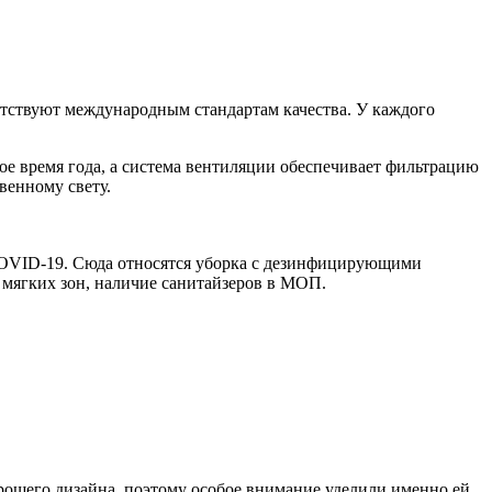
етствуют международным стандартам качества. У каждого
е время года, а система вентиляции обеспечивает фильтрацию
венному свету.
 COVID-19. Сюда относятся уборка с дезинфицирующими
 мягких зон, наличие санитайзеров в МОП.
ошего дизайна, поэтому особое внимание уделили именно ей.