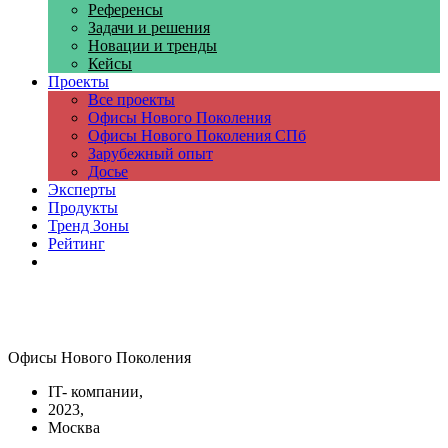
Референсы
Задачи и решения
Новации и тренды
Кейсы
Проекты
Все проекты
Офисы Нового Поколения
Офисы Нового Поколения СПб
Зарубежный опыт
Досье
Эксперты
Продукты
Тренд Зоны
Рейтинг
Компании
Офисы Нового Поколения
IT- компании,
2023,
Москва