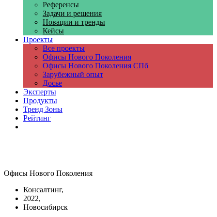
Референсы
Задачи и решения
Новации и тренды
Кейсы
Проекты
Все проекты
Офисы Нового Поколения
Офисы Нового Поколения СПб
Зарубежный опыт
Досье
Эксперты
Продукты
Тренд Зоны
Рейтинг
Компании
Офисы Нового Поколения
Консалтинг,
2022,
Новосибирск