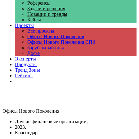
Референсы
Задачи и решения
Новации и тренды
Кейсы
Проекты
Все проекты
Офисы Нового Поколения
Офисы Нового Поколения СПб
Зарубежный опыт
Досье
Эксперты
Продукты
Тренд Зоны
Рейтинг
Компании
Офисы Нового Поколения
Другие финансовые организации,
2023,
Краснодар