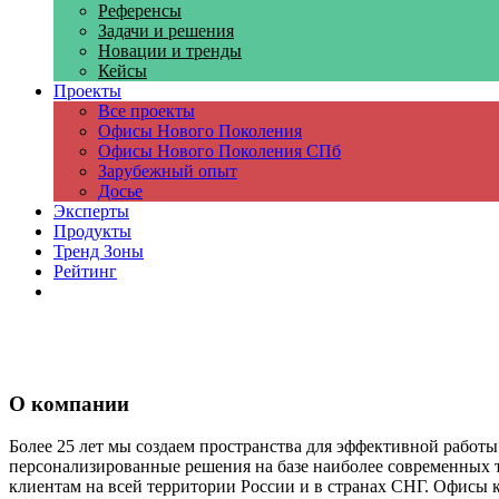
Референсы
Задачи и решения
Новации и тренды
Кейсы
Проекты
Все проекты
Офисы Нового Поколения
Офисы Нового Поколения СПб
Зарубежный опыт
Досье
Эксперты
Продукты
Тренд Зоны
Рейтинг
Компании
О компании
Более 25 лет мы создаем пространства для эффективной работ
персонализированные решения на базе наиболее современных те
клиентам на всей территории России и в странах СНГ. Офисы